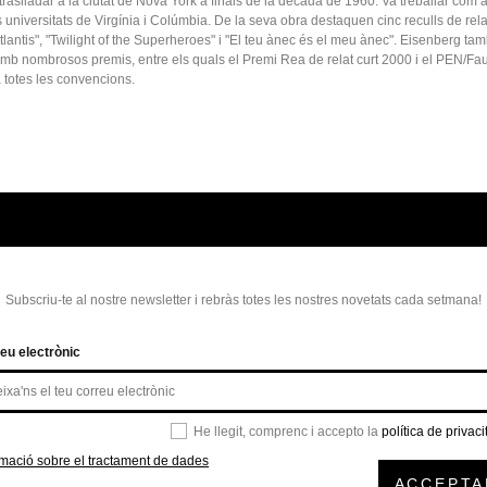
aslladar a la ciutat de Nova York a finals de la dècada de 1960. Va treballar com 
s universitats de Virgínia i Colúmbia. De la seva obra destaquen cinc reculls de rela
tlantis", "Twilight of the Superheroes" i "El teu ànec és el meu ànec". Eisenberg ta
mb nombrosos premis, entre els quals el Premi Rea de relat curt 2000 i el PEN/Fa
a totes les convencions.
Subscriu-te al nostre newsletter i rebràs totes les nostres novetats cada setmana!
eu electrònic
He llegit, comprenc i accepto la
política de privaci
rmació sobre el tractament de dades
ACCEPTA