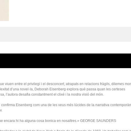
viuen entre el privilegi i el desconcert, atrapats en relacions fràgils, dilemes mor
plexitat d’una novel·la, Deborah Eisenberg explora què passa quan les certeses
a, l’autora desafia constantment el clixé i la nostra visió del món.
t, que confirma Eisenberg com una de les veus més lúcides de la narrativa contemporàn
v.
 és que encara hi ha alguna cosa bonica en nosaltres.» GEORGE SAUNDERS