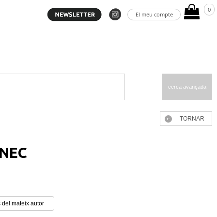
0
El meu compte
cerca avançada
TORNAR
ÀNEC
 del mateix autor