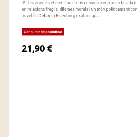
"El teu ànec és el meu ànec" ens convida a entrar en la vida d
en relacions fràgils, dilemes morals i un món políticament con
novel·la, Deborah Eisenberg explora qu...
Consultar disponibilitat
21,90 €