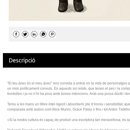
Descripció
"El teu ànec és el meu ànec" ens convida a entrar en la vida de personatges que 
un món políticament convuls. En aquests sis relats, que tenen el pes i la com
trontollen i ja no n’hi ha prou amb bones intencions. Amb una prosa dúctil i tens
Teniu a les mans un llibre intel·ligent i absorbent, ple d’ironia i sensibilita
comparada amb autors com Alice Munro, Grace Paley o fins i tot Anton Txékho
«Si la nostra cultura és capaç de produir una escriptora tan meravellosa,