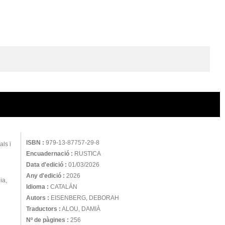
ISBN :
979-13-87757-29-8
als i
Encuadernació :
RUSTICA
Data d'edició :
01/03/2026
Any d'edició :
2026
ia,
Idioma :
CATALÁN
Autors :
EISENBERG, DEBORAH
Traductors :
ALOU, DAMIÀ
Nº de pàgines :
256