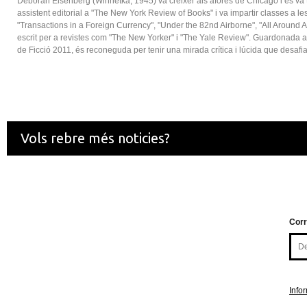
Deborah Eisenberg (Winnetka, 1945) va créixer als afores de Chicago i es va tr
assistent editorial a "The New York Review of Books" i va impartir classes a le
"Transactions in a Foreign Currency", "Under the 82nd Airborne", "All Around A
escrit per a revistes com "The New Yorker" i "The Yale Review". Guardonada a
de Ficció 2011, és reconeguda per tenir una mirada crítica i lúcida que desafi
Vols rebre més noticies?
Corr
Info