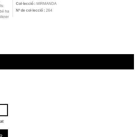
a
Col·lecció :
MIRMANDA
ts:
Nº de col·lecció :
264
mbé ha
ulkner
tat
R