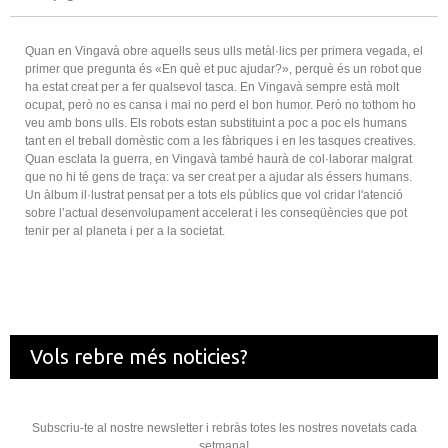
Quan en Vingavà obre aquells seus ulls metàl·lics per primera vegada, el
primer que pregunta és «En què et puc ajudar?», perquè és un robot que
ha estat creat per a fer qualsevol tasca. En Vingavà sempre està molt
ocupat, però no es cansa i mai no perd el bon humor. Però no tothom ho
veu amb bons ulls. Els robots estan substituint a poc a poc els humans
tant en el treball domèstic com a les fàbriques i en les tasques creatives.
Quan esclata la guerra, en Vingavà també haurà de col·laborar malgrat
que no hi té gens de traça: va ser creat per a ajudar als éssers humans.
Un àlbum il·lustrat pensat per a tots els públics que vol cridar l'atenció
sobre l’actual desenvolupament accelerat i les conseqüències que pot
tenir per al planeta i per a la societat.
Vols rebre més noticies?
Subscriu-te al nostre newsletter i rebràs totes les nostres novetats cada
setmana!