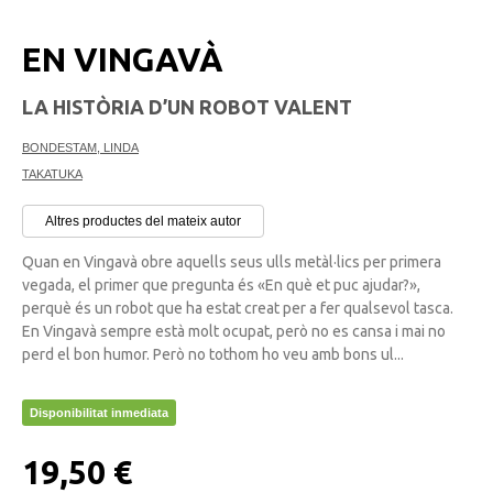
EN VINGAVÀ
LA HISTÒRIA D’UN ROBOT VALENT
BONDESTAM, LINDA
TAKATUKA
Altres productes del mateix autor
Quan en Vingavà obre aquells seus ulls metàl·lics per primera
vegada, el primer que pregunta és «En què et puc ajudar?»,
perquè és un robot que ha estat creat per a fer qualsevol tasca.
En Vingavà sempre està molt ocupat, però no es cansa i mai no
perd el bon humor. Però no tothom ho veu amb bons ul...
Disponibilitat inmediata
19,50 €