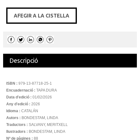
AFEGIR A LA CISTELLA
Descripció
ISBN :
979-13-87718-25-1
Encuadernació :
TAPA DURA
Data d'edició :
01/02/2026
Any d'edició :
2026
Idioma :
CATALÁN
Autors :
BONDESTAM, LINDA
Traductors :
SALVANY, MERITXELL
Ilustradors :
BONDESTAM, LINDA
Nº de pàgines :
88