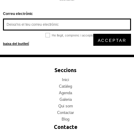
Correu electrònic
He llegit, comprenc i accepto la
política de privacitat
ACCEPTAR
baixa del butlletí
Seccions
Inici
Catàleg
Agenda
Galeria
Qui som
Contactar
Blog
Contacte