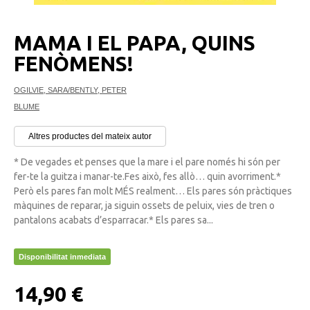
MAMA I EL PAPA, QUINS
FENÒMENS!
OGILVIE, SARA/BENTLY, PETER
BLUME
Altres productes del mateix autor
* De vegades et penses que la mare i el pare només hi són per
fer-te la guitza i manar-te.Fes això, fes allò… quin avorriment.*
Però els pares fan molt MÉS realment… Els pares són pràctiques
màquines de reparar, ja siguin ossets de peluix, vies de tren o
pantalons acabats d’esparracar.* Els pares sa...
Disponibilitat inmediata
14,90 €