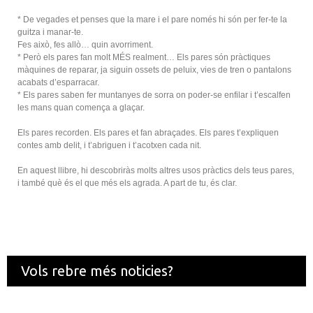
* De vegades et penses que la mare i el pare només hi són per fer-te la
guitza i manar-te.
Fes això, fes allò… quin avorriment.
* Però els pares fan molt MÉS realment… Els pares són pràctiques
màquines de reparar, ja siguin ossets de peluix, vies de tren o pantalons
acabats d’esparracar.
* Els pares saben fer muntanyes de sorra on poder-se enfilar i t’escalfen
les mans quan comença a glaçar.
Els pares recorden. Els pares et fan abraçades. Els pares t’expliquen
contes amb delit, i t’abriguen i t’acotxen cada nit.
En aquest llibre, hi descobriràs molts altres usos pràctics dels teus pares,
i també què és el que més els agrada. A part de tu, és clar.
Vols rebre més noticies?