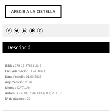
AFEGIR A LA CISTELLA
Descripció
ISBN :
979-13-87881-33-7
Encuadernació :
TAPA DURA
Data d'edició :
01/03/2026
Any d'edició :
2026
Idioma :
CATALÁN
Autors :
OGILVIE, SARA/BENTLY, PETER
Nº de pàgines :
32