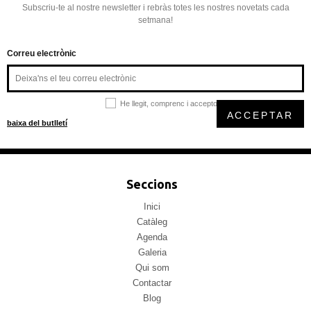
Subscriu-te al nostre newsletter i rebràs totes les nostres novetats cada
setmana!
Correu electrònic
He llegit, comprenc i accepto la
política de privacitat
ACCEPTAR
baixa del butlletí
Seccions
Inici
Catàleg
Agenda
Galeria
Qui som
Contactar
Blog