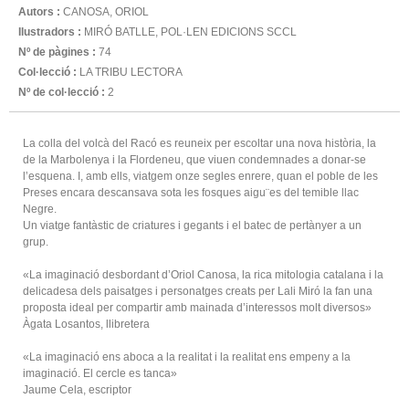
Autors :
CANOSA, ORIOL
Ilustradors :
MIRÓ BATLLE, POL·LEN EDICIONS SCCL
Nº de pàgines :
74
Col·lecció :
LA TRIBU LECTORA
Nº de col·lecció :
2
La colla del volcà del Racó es reuneix per escoltar una nova història, la
de la Marbolenya i la Flordeneu, que viuen condemnades a donar-se
l’esquena. I, amb ells, viatgem onze segles enrere, quan el poble de les
Preses encara descansava sota les fosques aigu¨es del temible llac
Negre.
Un viatge fantàstic de criatures i gegants i el batec de pertànyer a un
grup.
«La imaginació desbordant d’Oriol Canosa, la rica mitologia catalana i la
delicadesa dels paisatges i personatges creats per Lali Miró la fan una
proposta ideal per compartir amb mainada d’interessos molt diversos»
Àgata Losantos, llibretera
«La imaginació ens aboca a la realitat i la realitat ens empeny a la
imaginació. El cercle es tanca»
Jaume Cela, escriptor