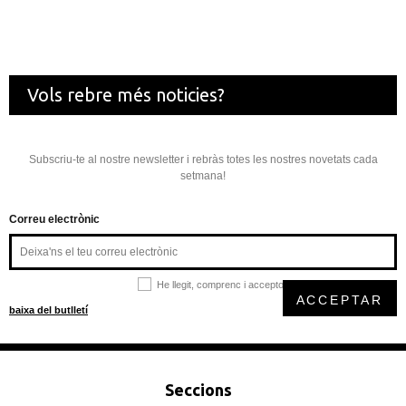
Vols rebre més noticies?
Subscriu-te al nostre newsletter i rebràs totes les nostres novetats cada
setmana!
Correu electrònic
He llegit, comprenc i accepto la
política de privacitat
ACCEPTAR
baixa del butlletí
Seccions