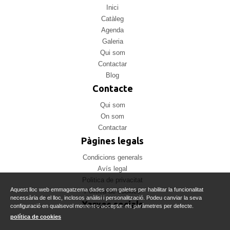
Inici
Catàleg
Agenda
Galeria
Qui som
Contactar
Blog
Contacte
Qui som
On som
Contactar
Pàgines legals
Condicions generals
Avís legal
Politica de privacitat
Aquest lloc web emmagatzema dades com galetes per habilitar la funcionalitat
Politica de cookies
necessària de el lloc, inclosos anàlisi i personalització. Podeu canviar la seva
Xarxes socials
configuració en qualsevol moment o acceptar els paràmetres per defecte.
política de cookies