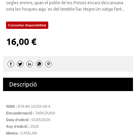
segles enrere, quan el poble de les Preses encara descansava
sota les fosques aigu¨es del temible llac Negre.Un viatge fant...
Consultar disponibilitat
16,00 €
Descripció
ISBN :
978-84-10255-49-4
Encuadernació :
TAPA DURA
Data d'edició :
01/05/2026
Any d'edició :
2026
Idioma :
CATALÁN