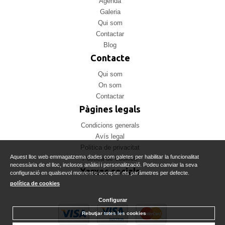
Agenda
Galeria
Qui som
Contactar
Blog
Contacte
Qui som
On som
Contactar
Pàgines legals
Condicions generals
Avís legal
Politica de privacitat
Aquest lloc web emmagatzema dades com galetes per habilitar la funcionalitat
Politica de cookies
necessària de el lloc, inclosos anàlisi i personalització. Podeu canviar la seva
Xarxes socials
configuració en qualsevol moment o acceptar els paràmetres per defecte.
política de cookies
Configurar
Rebutjar totes les cookies