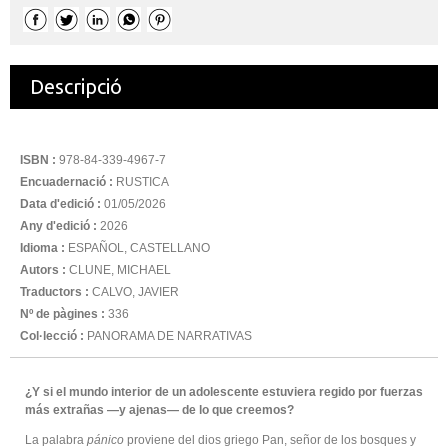
Descripció
ISBN :
978-84-339-4967-7
Encuadernació :
RUSTICA
Data d'edició :
01/05/2026
Any d'edició :
2026
Idioma :
ESPAÑOL, CASTELLANO
Autors :
CLUNE, MICHAEL
Traductors :
CALVO, JAVIER
Nº de pàgines :
336
Col·lecció :
PANORAMA DE NARRATIVAS
¿Y si el mundo interior de un adolescente estuviera regido por fuerzas
más extrañas —y ajenas— de lo que creemos?
La palabra
pánico
proviene del dios griego Pan, señor de los bosques y