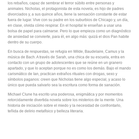
los rebaños, capaz de sembrar el terror súbito entre personas y
animales. Nicholas, el protagonista de esta novela, es hijo de padres
divorciados y, a sus quince años, tiene la sensación constante de estar
fuera de lugar. Vive con su padre en los suburbios de Chicago y, un día,
en clase, olvida cómo respirar. En el hospital le enseñan a usar una
bolsa de papel para calmarse. Pero lo que empieza como un diagnóstico
de ansiedad se convierte, para él, en algo más: quizá el dios Pan habite
dentro de su cuerpo.
En busca de respuestas, se refugia en Wilde, Baudelaire, Camus y la
música de Bach. A través de Sarah, una chica de su escuela, entra en
contacto con un grupo de adolescentes que se reúne en un granero
apartado, y que lo aceptan porque no es como los demás. Bajo el mando
carismático de Ian, practican extraños rituales con drogas, sexo y
símbolos paganos: creen que Nicholas tiene algo especial, y acaso lo
único que pueda salvarlo sea la escritura como forma de sanación.
Michael Clune ha escrito una poderosa, enigmática y por momentos
retorcidamente divertida novela sobre los misterios de la mente. Una
historia de iniciación sobre el miedo y la necesidad de confrontarlo,
teñida de delirio metafísico y belleza literaria.