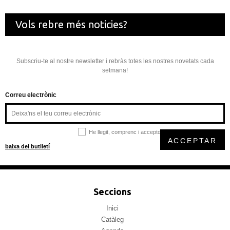
Vols rebre més noticies?
Subscriu-te al nostre newsletter i rebràs totes les nostres novetats cada
setmana!
Correu electrònic
He llegit, comprenc i accepto la
política de privacitat
ACCEPTAR
baixa del butlletí
Seccions
Inici
Catàleg