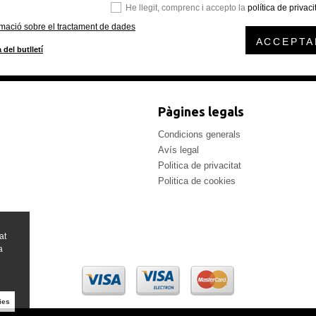
He llegit, comprenc i accepto la
política de privaci
rmació sobre el tractament de dades
ACCEPTA
 del butlletí
Pàgines legals
Condicions generals
Avís legal
Politica de privacitat
Politica de cookies
at
a
ies