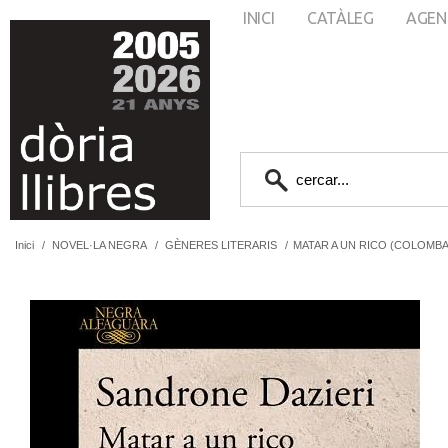
INICI
CATÀLEG
AGEN
Inici
/
NOVEL·LA NEGRA
/
GÈNERES LITERARIS
/
MATAR A UN RICO (COLOMBA