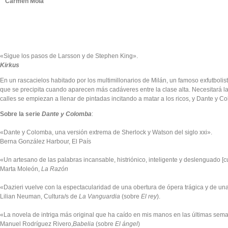
Carmen Mola
«Sigue los pasos de Larsson y de Stephen King».
Kirkus
En un rascacielos habitado por los multimillonarios de Milán, un famoso exfutboli
que se precipita cuando aparecen más cadáveres entre la clase alta. Necesitará la
calles se empiezan a llenar de pintadas incitando a matar a los ricos, y Dante y C
Sobre la serie
Dante y Colomba
:
«Dante y Colomba, una versión extrema de Sherlock y Watson del siglo xxi».
Berna González Harbour, El País
«Un artesano de las palabras incansable, histriónico, inteligente y deslenguado [
Marta Moleón,
La Razón
«Dazieri vuelve con la espectacularidad de una obertura de ópera trágica y de una
Lilian Neuman, Cultura/s de
La Vanguardia
(sobre
El rey
).
«La novela de intriga más original que ha caído en mis manos en las últimas seman
Manuel Rodríguez Rivero,
Babelia
(sobre
El ángel
)