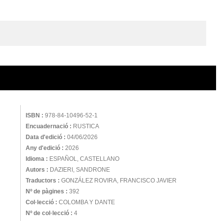
ISBN :
978-84-10496-52-1
Encuadernació :
RUSTICA
Data d'edició :
04/06/2026
Any d'edició :
2026
Idioma :
ESPAÑOL, CASTELLANO
Autors :
DAZIERI, SANDRONE
Traductors :
GONZÁLEZ ROVIRA, FRANCISCO JAVIER
Nº de pàgines :
392
Col·lecció :
COLOMBA Y DANTE
Nº de col·lecció :
4