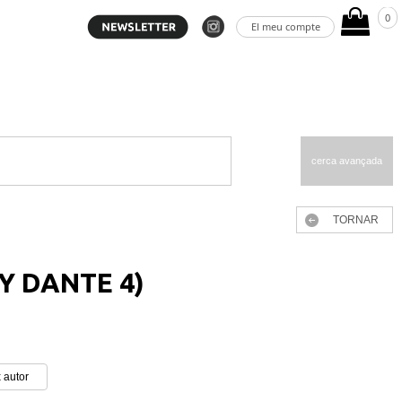
0
El meu compte
cerca avançada
TORNAR
Y DANTE 4)
 autor