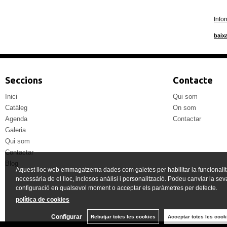
Info
baixa
Seccions
Contacte
Inici
Qui som
Catàleg
On som
Agenda
Contactar
Galeria
Qui som
Contactar
Blog
Aquest lloc web emmagatzema dades com galetes per habilitar la funcionalit
necessària de el lloc, inclosos anàlisi i personalització. Podeu canviar la sev
configuració en qualsevol moment o acceptar els paràmetres per defecte.
política de cookies
Configurar
Rebutjar totes les cookies
Acceptar totes les cook