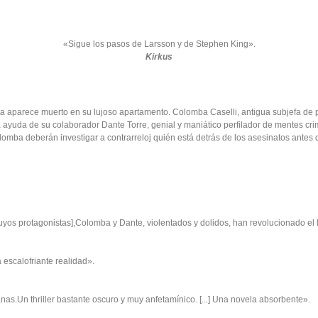
«Sigue los pasos de Larsson y de Stephen King».
Kirkus
sta aparece muerto en su lujoso apartamento. Colomba Caselli, antigua subjefa de 
 ayuda de su colaborador Dante Torre, genial y maniático perfilador de mentes cri
olomba deberán investigar a contrarreloj quién está detrás de los asesinatos antes 
cuyos protagonistas],Colomba y Dante, violentados y dolidos, han revolucionado el
 escalofriante realidad».
as.Un thriller bastante oscuro y muy anfetamínico. [...] Una novela absorbente».