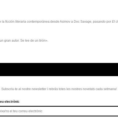
o de la ficción literaria contemporánea:desde Asimov a Doc Savage, pasando por
El c
 un gran autor. Se lee de un tirón».
Subscriu-te al nostre newsletter i rebràs totes les nostres novetats cada setmana!
eu electrònic