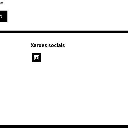
tat
R
Xarxes socials