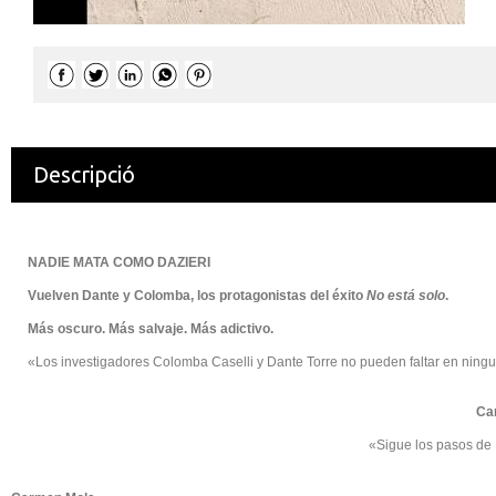
Descripció
NADIE MATA COMO DAZIERI
Vuelven Dante y Colomba, los protagonistas del éxito
No está solo
.
Más oscuro. Más salvaje. Más adictivo.
«Los investigadores Colomba Caselli y Dante Torre no pueden faltar en ningu
Ca
«Sigue los pasos de