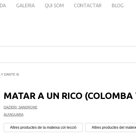
DA
GALERIA
QUI SOM
CONTACTAR
BLOG
 Y DANTE 4)
MATAR A UN RICO (COLOMBA 
DAZIERI, SANDRONE
ALFAGUARA
Altres productes de la mateixa col·lecció
Altres productes del mateix