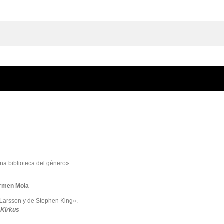
na biblioteca del género».
rmen Mola
 Larsson y de Stephen King».
Kirkus