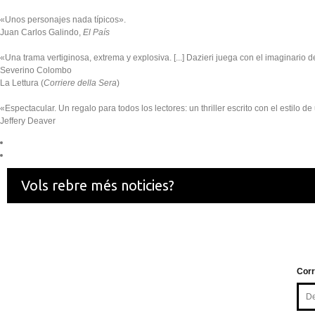
«Unos personajes nada típicos».
Juan Carlos Galindo,
El País
«Una trama vertiginosa, extrema y explosiva. [...] Dazieri juega con el imaginari
Severino Colombo
La Lettura (
Corriere della Sera
)
«Espectacular. Un regalo para todos los lectores: un thriller escrito con el estilo de
Jeffery Deaver
Vols rebre més noticies?
Corr