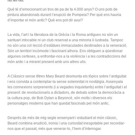
no fer-ho.
Què té d’emocionant un tros de pa de fa 4.000 anys? O uns pots de
pintura abandonats durant l’erupció de Pompeia? Per què ens hauria
d’importar el món antic? Què ens pot dir avui?
La vida, l’art i la literatura de la Grècia i la Roma antigues no són un
santuari intocable ni un club reservat a una minoria il·lustrada. Tampoc
no són una col·lecció d’estàtues immaculades destinades a la veneració.
Són un territori incòmode i fascinant alhora. Ens obliguen a qüestionar
algunes certeses, a enfrontar-nos a la violència i a les contradiccions del
món antic i a mirarel present amb uns altres ulls.
A
Clàssics sense filtres
Mary Beard desmunta els tòpics sobre l’antiguitat
i ens convida a contemplar-la sense solemnitat ni nostàlgia. Assenyala
les connexions sorprenents (i a vegades inquietants) entre l’antiguitat i el
present: de revolucionaris a dictadors, de debats sobre la democràcia a
la cultura pop, de Bob Dylan a Beyoncé, són molts i diversos els
personatges moderns que han quedat fascinats pel món antic.
Després de més de mig segle ensenyant i estudiant el món clàssic,
Beard combina erudició, ironia i una curiositat inesgotable per recordar-
nos que el passat, més que venerar-lo, l’hem d’interrogar.