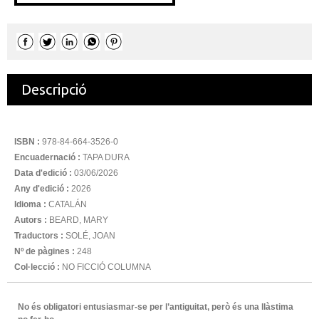
Descripció
ISBN :
978-84-664-3526-0
Encuadernació :
TAPA DURA
Data d'edició :
03/06/2026
Any d'edició :
2026
Idioma :
CATALÁN
Autors :
BEARD, MARY
Traductors :
SOLÉ, JOAN
Nº de pàgines :
248
Col·lecció :
NO FICCIÓ COLUMNA
No és obligatori entusiasmar-se per l’antiguitat, però és una llàstima