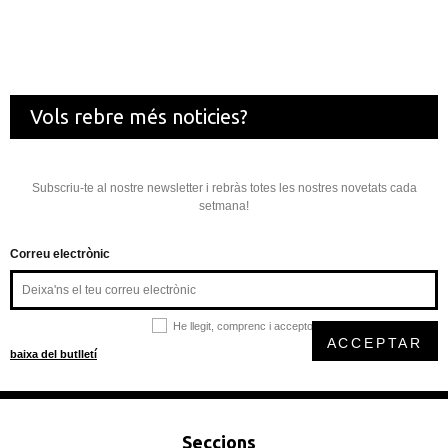
Vols rebre més noticies?
Subscriu-te al nostre newsletter i rebràs totes les nostres novetats cada
setmana!
Correu electrònic
He llegit, comprenc i accepto la
política de privacitat
ACCEPTAR
baixa del butlletí
Seccions