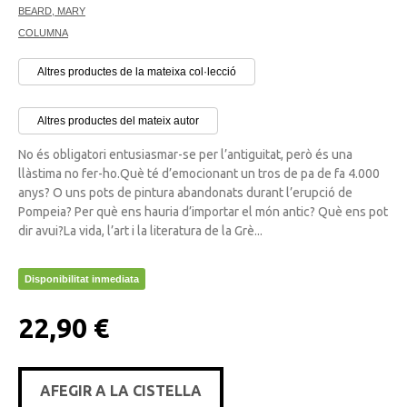
BEARD, MARY
COLUMNA
Altres productes de la mateixa col·lecció
Altres productes del mateix autor
No és obligatori entusiasmar-se per l’antiguitat, però és una
llàstima no fer-ho.Què té d’emocionant un tros de pa de fa 4.000
anys? O uns pots de pintura abandonats durant l’erupció de
Pompeia? Per què ens hauria d’importar el món antic? Què ens pot
dir avui?La vida, l’art i la literatura de la Grè...
Disponibilitat inmediata
22,90 €
AFEGIR A LA CISTELLA