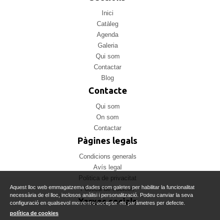
Inici
Catàleg
Agenda
Galeria
Qui som
Contactar
Blog
Contacte
Qui som
On som
Contactar
Pàgines legals
Condicions generals
Avís legal
Politica de privacitat
Aquest lloc web emmagatzema dades com galetes per habilitar la funcionalitat
Politica de cookies
necessària de el lloc, inclosos anàlisi i personalització. Podeu canviar la seva
Xarxes socials
configuració en qualsevol moment o acceptar els paràmetres per defecte.
política de cookies