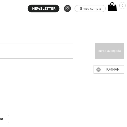
0
El meu compte
cerca avançada
TORNAR
tor