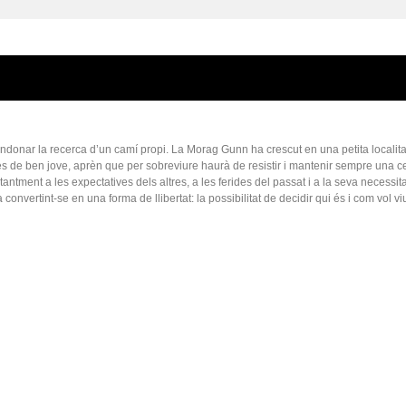
donar la recerca d’un camí propi. La Morag Gunn ha crescut en una petita localita
s de ben jove, aprèn que per sobreviure haurà de resistir i mantenir sempre una c
antment a les expectatives dels altres, a les ferides del passat i a la seva necessita
nvertint-se en una forma de llibertat: la possibilitat de decidir qui és i com vol vi