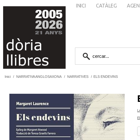
INICI
CATÀLEG
AGEN
Inici
/
NARRATIVA ANGLOSAXONA
/
NARRATIVES
/
ELS ENDEVINS
L
E