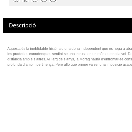
Descripció
Aquesta és la inoblidable història d’una dona independent que es nega a aban
les praderies canadenques sentint-se una intrusa en un món que no la vol. De
distància amb els altres. Al llarg dels anys, la Morag haurà d’enfrontar-se const
profunda d’amor i pertinença. Però allò que primer va ser una imposició acaba co