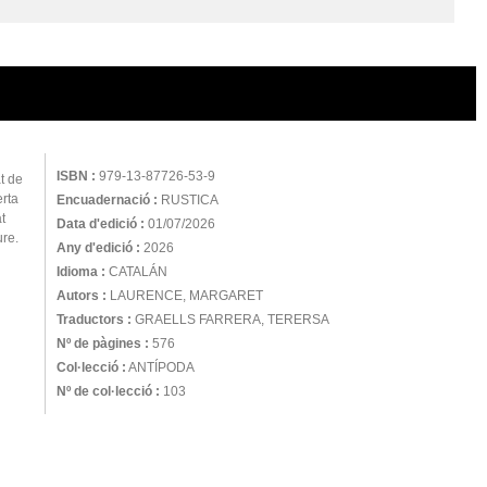
ISBN :
979-13-87726-53-9
t de
erta
Encuadernació :
RUSTICA
t
Data d'edició :
01/07/2026
ure.
Any d'edició :
2026
Idioma :
CATALÁN
Autors :
LAURENCE, MARGARET
Traductors :
GRAELLS FARRERA, TERERSA
Nº de pàgines :
576
Col·lecció :
ANTÍPODA
Nº de col·lecció :
103