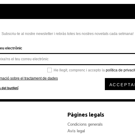
Subscriu-te al nostre newsletter i rebràs totes les nostres novetats cada setmana!
eu electrònic
He llegit, comprenc i accepto la
política de privaci
rmació sobre el tractament de dades
ACCEPTA
 del butlletí
Pàgines legals
Condicions generals
Avís legal