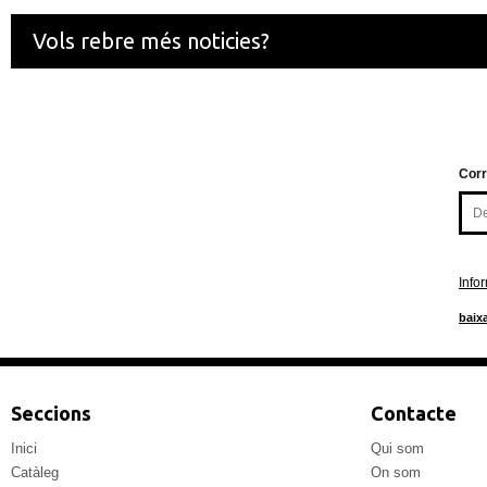
Vols rebre més noticies?
Corr
Info
baixa
Seccions
Contacte
Inici
Qui som
Catàleg
On som