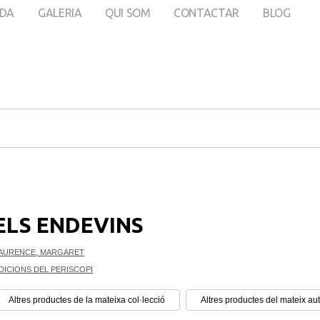
DA
GALERIA
QUI SOM
CONTACTAR
BLOG
ELS ENDEVINS
AURENCE, MARGARET
DICIONS DEL PERISCOPI
Altres productes de la mateixa col·lecció
Altres productes del mateix au