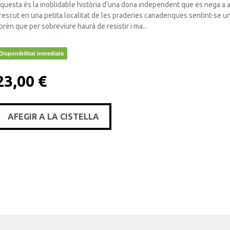
questa és la inoblidable història d’una dona independent que es nega a 
rescut en una petita localitat de les praderies canadenques sentint-se un
prèn que per sobreviure haurà de resistir i ma...
Disponibilitat inmediata
23,00 €
AFEGIR A LA CISTELLA