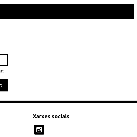
tat
R
Xarxes socials