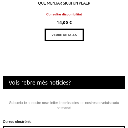
QUE MENJAR SIGUI UN PLAER
Consultar disponibilitat
14,00 €
VEURE DETALLS
Vols rebre més noticies?
Subscriu-te al nostre newsletter i rebràs totes les nostres novetats cada
setmana!
Correu electrònic