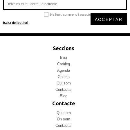
He llegit, comprenc i accepto la
política de privacitat
ACCEPTAR
baixa del butlletí
Seccions
Inici
Catàleg
Agenda
Galeria
Qui som
Contactar
Blog
Contacte
Qui som
On som
Contactar