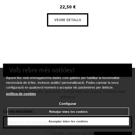
22,50 €
VEURE DETALLS
Vols rebre més noticies?
Aquest lloc web emmagatzema dades com galetes per habilitar la funcionalitat
necessària de el lloc, inclosos anàlisi i personalització. Podeu canviar la seva
configuració en qualsevol moment o acceptar els paràmetres per defecte.
Subscriu-te al nostre newsletter i rebràs totes les nostres novetats cada
política de cookies
setmana!
Configurar
Correu electrònic
Rebutjar totes les cookies
Acceptar totes les cookies
He llegit, comprenc i accepto la
política de privacitat