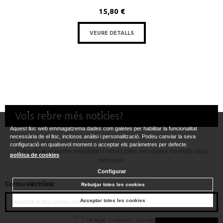
15,80 €
VEURE DETALLS
Vols rebre més noticies?
Aquest lloc web emmagatzema dades com galetes per habilitar la funcionalitat
necessària de el lloc, inclosos anàlisi i personalització. Podeu canviar la seva
configuració en qualsevol moment o acceptar els paràmetres per defecte.
Subscriu-te al nostre newsletter i rebràs totes les nostres novetats cada
política de cookies
setmana!
Configurar
Correu electrònic
Rebutjar totes les cookies
Acceptar totes les cookies
He llegit, comprenc i accepto la
política de privacitat