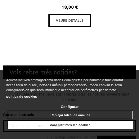
18,00 €
VEURE DETALLS
Vols rebre més noticies?
Aquest lloc web emmagatzema dades com galetes per habilitar la funcionalitat
necessària de el lloc, inclosos anàlisi i personalització. Podeu canviar la seva
configuració en qualsevol moment o acceptar els paràmetres per defecte.
Subscriu-te al nostre newsletter i rebràs totes les nostres novetats cada
política de cookies
setmana!
Configurar
Correu electrònic
Rebutjar totes les cookies
Acceptar totes les cookies
He llegit, comprenc i accepto la
política de privacitat