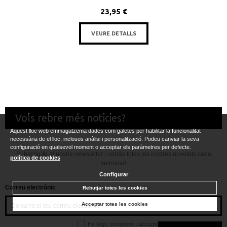
23,95 €
VEURE DETALLS
Vols rebre més noticies?
Aquest lloc web emmagatzema dades com galetes per habilitar la funcionalitat
necessària de el lloc, inclosos anàlisi i personalització. Podeu canviar la seva
configuració en qualsevol moment o acceptar els paràmetres per defecte.
Subscriu-te al nostre newsletter i rebràs totes les nostres novetats cada
política de cookies
setmana!
Configurar
Correu electrònic
Rebutjar totes les cookies
Acceptar totes les cookies
He llegit, comprenc i accepto la
política de privacitat