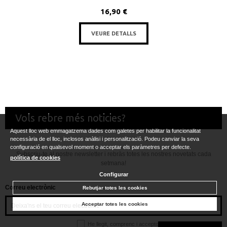
16,90 €
VEURE DETALLS
Vols rebre més noticies?
Aquest lloc web emmagatzema dades com galetes per habilitar la funcionalitat
necessària de el lloc, inclosos anàlisi i personalització. Podeu canviar la seva
configuració en qualsevol moment o acceptar els paràmetres per defecte.
Subscriu-te al nostre newsletter i rebràs totes les nostres novetats cada
política de cookies
setmana!
Configurar
Correu electrònic
Rebutjar totes les cookies
Acceptar totes les cookies
He llegit, comprenc i accepto la
política de privacitat