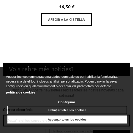
16,50 €
AFEGIR A LA CISTELLA
Vols rebre més noticies?
Aquest lloc web emmagatzema dades com galetes per habilitar la funcionalitat
necessària de el lloc, inclosos anàlisi i personalització. Podeu canviar la seva
configuració en qualsevol moment o acceptar els paràmetres per defecte.
Subscriu-te al nostre newsletter i rebràs totes les nostres novetats cada
política de cookies
setmana!
Configurar
Correu electrònic
Rebutjar totes les cookies
Acceptar totes les cookies
He llegit, comprenc i accepto la
política de privacitat