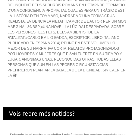
DELINQÜENT DELS SUBURBIS ROMANS EN L’ETAPA DE FORMACIÓ
D’UNA CONSCIÉNCIA PRÓPIA, I AL QUAL ESPERA UN TRÁGIC DESTÍ.
LA HISTÓRIA D’EN TOMMASO, NARRADA D’UNA FORMA CRUA I
REALISTA, EVIDENCIA LA PIETAT I L’AMOR DE L’AUTOR PER UN MÓN
MARGINAL.&NBSP;«UNA NOVEL·LA LÚCIDA I DESPIADADA, SOBRE
LES PERSONES I ELS FETS, DELS AMBIENTS I DE LA
FATALITAT.»CARLO EMILIO GADDA, ESCRIPTOR. LIBRO ITALIANO
PUBLICADO EN ESPAÑA 2014) REÚNE EN ESTE VOLUMEN LO
MEJOR DE SU NARRATIVA CORTA, RELATOS PROTAGONIZADOS
POR HOMBRES Y MUJERES QUE PISAN FUERTE EN SU TIEMPO Y
LUGAR. ANÓNIMAS UNAS, RECONOCIDAS OTRAS, TODAS ELLAS
PERSONAS QUE AUN EN LAS PEORES CIRCUNSTANCIAS
PREFIRIERON PLANTAR LA BATALLA DE LA DIGNIDAD. SIN CAER EN
LA ÉP
Vols rebre més noticies?