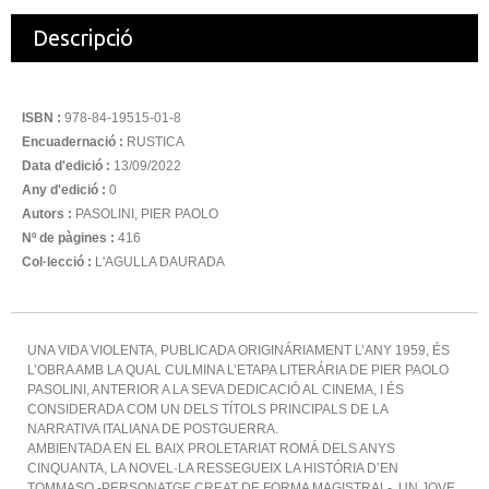
Descripció
ISBN :
978-84-19515-01-8
Encuadernació :
RUSTICA
Data d'edició :
13/09/2022
Any d'edició :
0
Autors :
PASOLINI, PIER PAOLO
Nº de pàgines :
416
Col·lecció :
L'AGULLA DAURADA
UNA VIDA VIOLENTA, PUBLICADA ORIGINÁRIAMENT L’ANY 1959, ÉS
L’OBRA AMB LA QUAL CULMINA L’ETAPA LITERÁRIA DE PIER PAOLO
PASOLINI, ANTERIOR A LA SEVA DEDICACIÓ AL CINEMA, I ÉS
CONSIDERADA COM UN DELS TÍTOLS PRINCIPALS DE LA
NARRATIVA ITALIANA DE POSTGUERRA.
AMBIENTADA EN EL BAIX PROLETARIAT ROMÁ DELS ANYS
CINQUANTA, LA NOVEL·LA RESSEGUEIX LA HISTÓRIA D’EN
TOMMASO -PERSONATGE CREAT DE FORMA MAGISTRAL-, UN JOVE