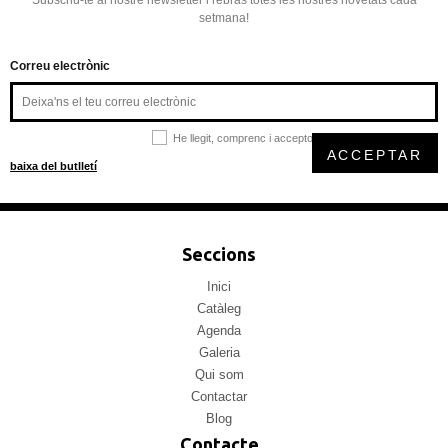
Subscriu-te al nostre newsletter i rebràs totes les nostres novetats cada
setmana!
Correu electrònic
He llegit, comprenc i accepto la
política de privacitat
ACCEPTAR
baixa del butlletí
Seccions
Inici
Catàleg
Agenda
Galeria
Qui som
Contactar
Blog
Contacte