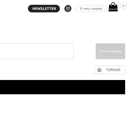
0
El meu compte
cerca avançada
TORNAR