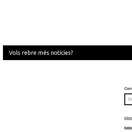
Vols rebre més noticies?
Corr
Info
baixa