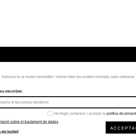
Subscriu-te al nostre newsletter i rebràs totes les nostres novetats cada setmana!
eu electrònic
He llegit, comprenc i accepto la
política de privaci
rmació sobre el tractament de dades
ACCEPTA
 del butlletí