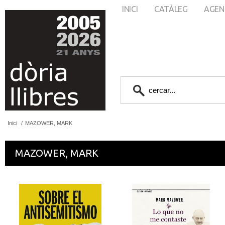
INICI
CATÀLEG
AGEN
Inici
/
MAZOWER, MARK
MAZOWER, MARK