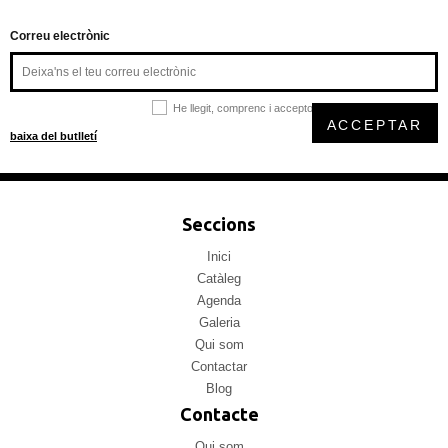
Correu electrònic
He llegit, comprenc i accepto la
política de privacitat
ACCEPTAR
baixa del butlletí
Seccions
Inici
Catàleg
Agenda
Galeria
Qui som
Contactar
Blog
Contacte
Qui som