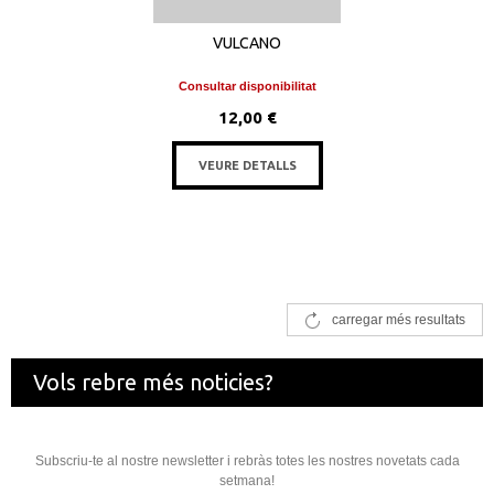
VULCANO
Consultar disponibilitat
12,00 €
VEURE DETALLS
carregar més resultats
Vols rebre més noticies?
Subscriu-te al nostre newsletter i rebràs totes les nostres novetats cada
setmana!