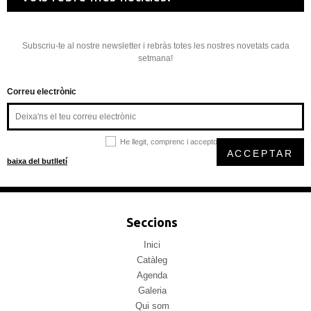
Subscriu-te al nostre newsletter i rebràs totes les nostres novetats cada
setmana!
Correu electrònic
He llegit, comprenc i accepto la
política de privacitat
ACCEPTAR
baixa del butlletí
Seccions
Inici
Catàleg
Agenda
Galeria
Qui som