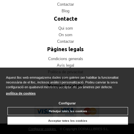
Contactar
Blog
Contacte
Qui som
On som
Contactar
Pàgines legals
Condicions generals
Avís legal
Politica de privacitat
Aquest lloc web emmagatzema dades com galetes per habilitar la funcionalitat
Politica de cookies
necessària de el lloc, inclosos anàlisi i personalització. Podeu canviar la seva
Xarxes socials
configuració en qualsevol moment o acceptar els paràmetres per defecte.
política de cookies
Configurar
Rebutjar totes les cookies
Acceptar totes les cookies
Configurar cookies
© Copyright DORIA LLIBRES S.L.