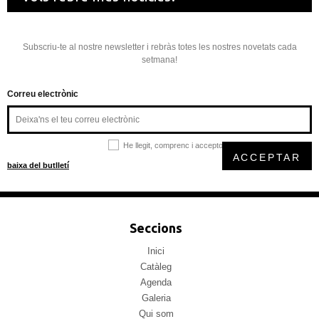
Subscriu-te al nostre newsletter i rebràs totes les nostres novetats cada
setmana!
Correu electrònic
He llegit, comprenc i accepto la
política de privacitat
ACCEPTAR
baixa del butlletí
Seccions
Inici
Catàleg
Agenda
Galeria
Qui som