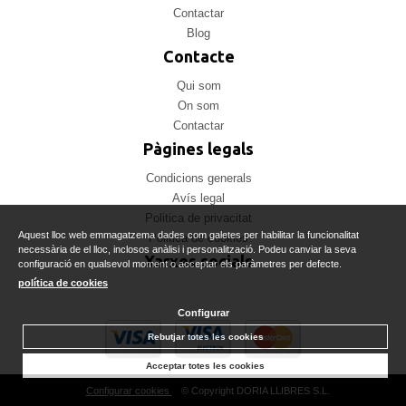
Contactar
Blog
Contacte
Qui som
On som
Contactar
Pàgines legals
Condicions generals
Avís legal
Politica de privacitat
Aquest lloc web emmagatzema dades com galetes per habilitar la funcionalitat
Politica de cookies
necessària de el lloc, inclosos anàlisi i personalització. Podeu canviar la seva
Xarxes socials
configuració en qualsevol moment o acceptar els paràmetres per defecte.
política de cookies
Configurar
Rebutjar totes les cookies
Acceptar totes les cookies
Configurar cookies
© Copyright DORIA LLIBRES S.L.