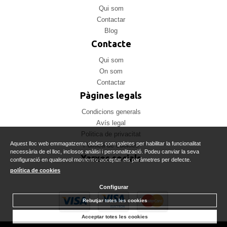
Qui som
Contactar
Blog
Contacte
Qui som
On som
Contactar
Pàgines legals
Condicions generals
Avís legal
Politica de privacitat
Aquest lloc web emmagatzema dades com galetes per habilitar la funcionalitat
Politica de cookies
necessària de el lloc, inclosos anàlisi i personalització. Podeu canviar la seva
Xarxes socials
configuració en qualsevol moment o acceptar els paràmetres per defecte.
política de cookies
Configurar
Rebutjar totes les cookies
Acceptar totes les cookies