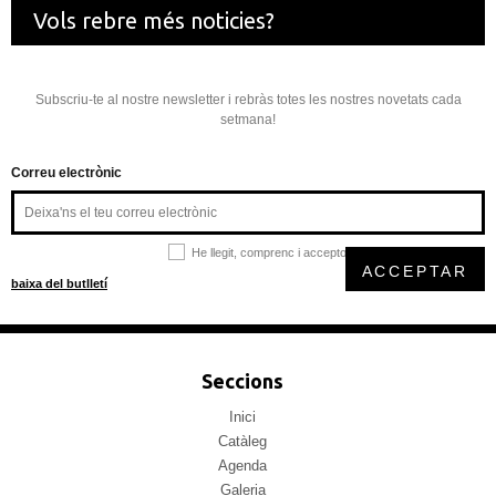
Vols rebre més noticies?
Subscriu-te al nostre newsletter i rebràs totes les nostres novetats cada
setmana!
Correu electrònic
He llegit, comprenc i accepto la
política de privacitat
ACCEPTAR
baixa del butlletí
Seccions
Inici
Catàleg
Agenda
Galeria