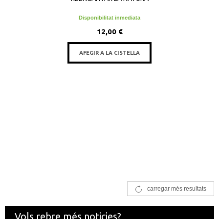
Disponibilitat inmediata
12,00 €
AFEGIR A LA CISTELLA
carregar més resultats
Vols rebre més noticies?