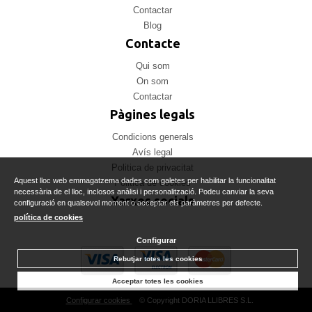
Contactar
Blog
Contacte
Qui som
On som
Contactar
Pàgines legals
Condicions generals
Avís legal
Politica de privacitat
Aquest lloc web emmagatzema dades com galetes per habilitar la funcionalitat
Politica de cookies
necessària de el lloc, inclosos anàlisi i personalització. Podeu canviar la seva
Xarxes socials
configuració en qualsevol moment o acceptar els paràmetres per defecte.
política de cookies
Configurar
Rebutjar totes les cookies
Acceptar totes les cookies
Configurar cookies
© Copyright DORIA LLIBRES S.L.