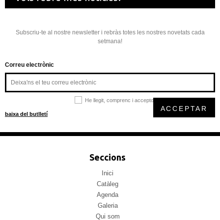
Subscriu-te al nostre newsletter i rebràs totes les nostres novetats cada
setmana!
Correu electrònic
He llegit, comprenc i accepto la
política de privacitat
ACCEPTAR
baixa del butlletí
Seccions
Inici
Catàleg
Agenda
Galeria
Qui som