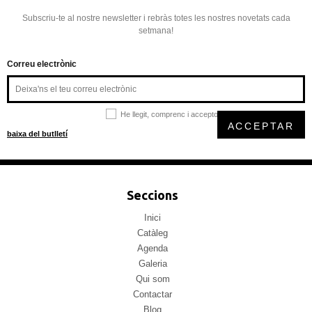
Subscriu-te al nostre newsletter i rebràs totes les nostres novetats cada
setmana!
Correu electrònic
He llegit, comprenc i accepto la
política de privacitat
ACCEPTAR
baixa del butlletí
Seccions
Inici
Catàleg
Agenda
Galeria
Qui som
Contactar
Blog