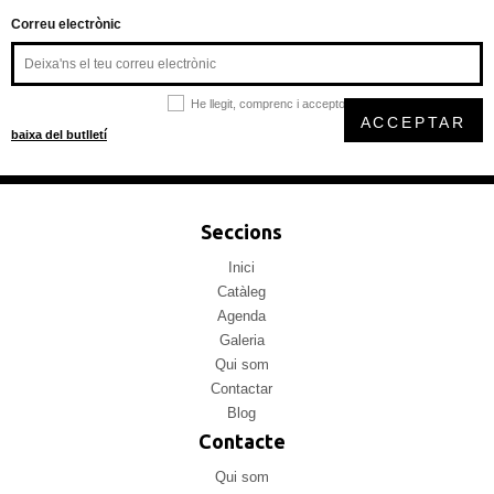
Correu electrònic
He llegit, comprenc i accepto la
política de privacitat
ACCEPTAR
baixa del butlletí
Seccions
Inici
Catàleg
Agenda
Galeria
Qui som
Contactar
Blog
Contacte
Qui som