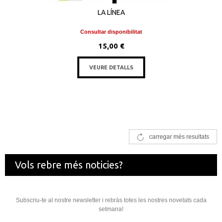
LA LÍNEA
Consultar disponibilitat
15,00 €
VEURE DETALLS
carregar més resultats
Vols rebre més noticies?
Subscriu-te al nostre newsletter i rebràs totes les nostres novetats cada
setmana!