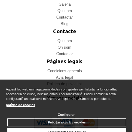
Galeria
Qui som
Contactar
Blog
Contacte
Qui som
On som
Contactar
Pàgines legals
Condicions generals
Avís legal
Politica de privacitat
Aquest lloc web emmagatzema dades com galetes per habilitar la funcionalitat
Politica de cookies
necessària de el lloc, inclosos anàlisi i personalització. Podeu canviar la seva
Xarxes socials
configuració en qualsevol moment o acceptar els paràmetres per defecte.
política de cookies
Configurar
Rebutjar totes les cookies
Acceptar totes les cookies