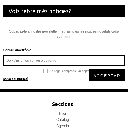
Vols rebre més noticies?
Subscriu-te al nostre newsletter i rebràs totes les nostres novetats cada
setmana!
Correu electrònic
He llegit, comprenc i accepto la
política de privacitat
ACCEPTAR
baixa del butlletí
Seccions
Inici
Catàleg
Agenda