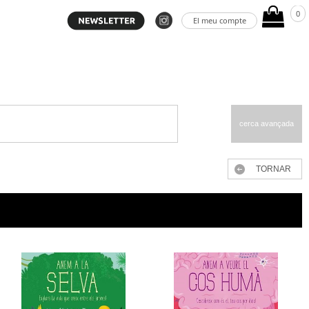
0
El meu compte
cerca avançada
TORNAR