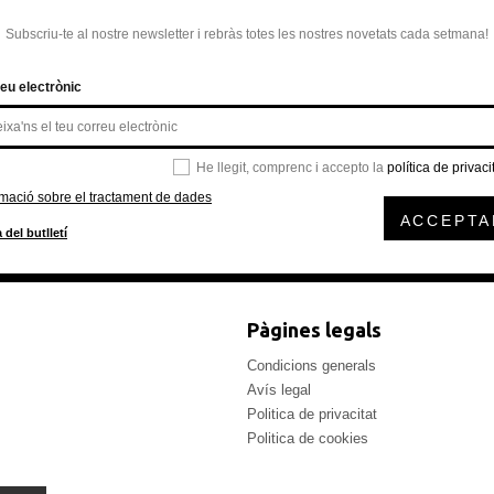
Subscriu-te al nostre newsletter i rebràs totes les nostres novetats cada setmana!
eu electrònic
He llegit, comprenc i accepto la
política de privaci
rmació sobre el tractament de dades
ACCEPTA
 del butlletí
Pàgines legals
Condicions generals
Avís legal
Politica de privacitat
Politica de cookies