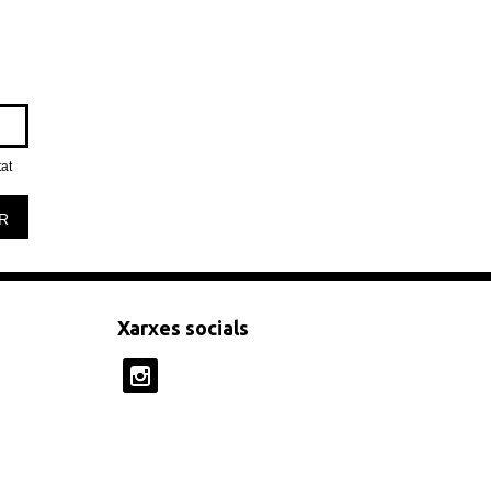
tat
R
Xarxes socials