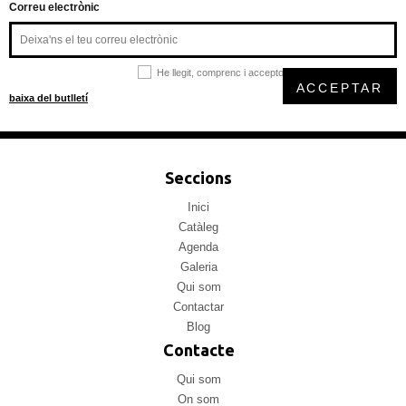
Correu electrònic
He llegit, comprenc i accepto la
política de privacitat
ACCEPTAR
baixa del butlletí
Seccions
Inici
Catàleg
Agenda
Galeria
Qui som
Contactar
Blog
Contacte
Qui som
On som