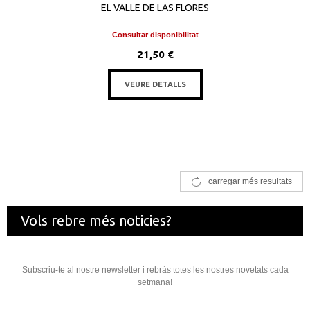
EL VALLE DE LAS FLORES
Consultar disponibilitat
21,50 €
VEURE DETALLS
carregar més resultats
Vols rebre més noticies?
Subscriu-te al nostre newsletter i rebràs totes les nostres novetats cada
setmana!