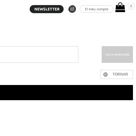
0
El meu compte
cerca avançada
TORNAR