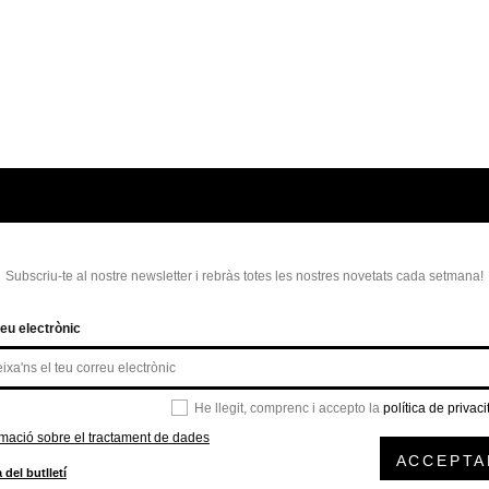
Subscriu-te al nostre newsletter i rebràs totes les nostres novetats cada setmana!
eu electrònic
He llegit, comprenc i accepto la
política de privaci
rmació sobre el tractament de dades
ACCEPTA
 del butlletí