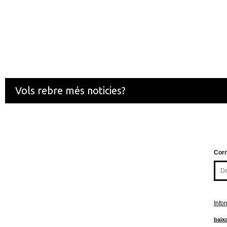
Vols rebre més noticies?
Corr
Info
baixa