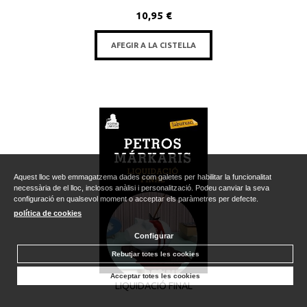
10,95 €
AFEGIR A LA CISTELLA
Aquest lloc web emmagatzema dades com galetes per habilitar la funcionalitat
necessària de el lloc, inclosos anàlisi i personalització. Podeu canviar la seva
configuració en qualsevol moment o acceptar els paràmetres per defecte.
política de cookies
Configurar
Rebutjar totes les cookies
Acceptar totes les cookies
LIQUIDACIÓ FINAL