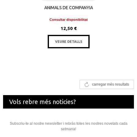
ANIMALS DE COMPANYIA
Consultar disponibilitat
12,50 €
VEURE DETALLS
carregar més resultats
Vols rebre més noticies?
Subscriu-te al nostre newsletter i rebràs totes les nostres novetats cada
setmana!