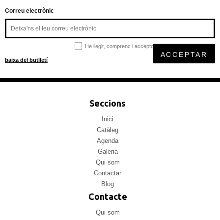
Correu electrònic
He llegit, comprenc i accepto la
política de privacitat
ACCEPTAR
baixa del butlletí
Seccions
Inici
Catàleg
Agenda
Galeria
Qui som
Contactar
Blog
Contacte
Qui som