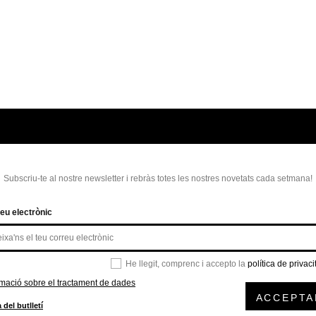
Subscriu-te al nostre newsletter i rebràs totes les nostres novetats cada setmana!
eu electrònic
He llegit, comprenc i accepto la
política de privaci
rmació sobre el tractament de dades
ACCEPTA
 del butlletí