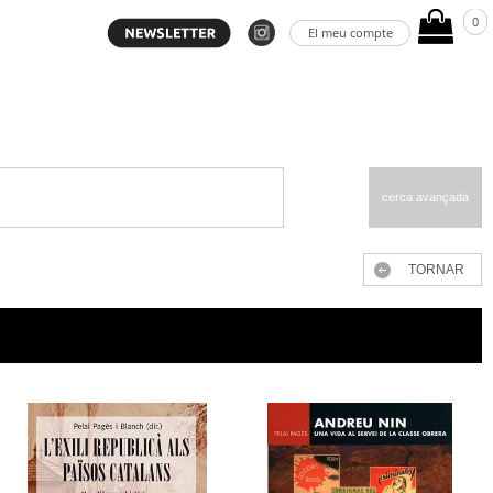
0
El meu compte
cerca avançada
TORNAR