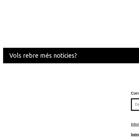
Vols rebre més noticies?
Corr
Info
baixa