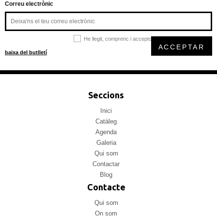
Correu electrònic
He llegit, comprenc i accepto la
política de privacitat
ACCEPTAR
baixa del butlletí
Seccions
Inici
Catàleg
Agenda
Galeria
Qui som
Contactar
Blog
Contacte
Qui som
On som