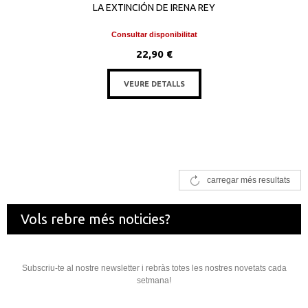
LA EXTINCIÓN DE IRENA REY
Consultar disponibilitat
22,90 €
VEURE DETALLS
carregar més resultats
Vols rebre més noticies?
Subscriu-te al nostre newsletter i rebràs totes les nostres novetats cada
setmana!