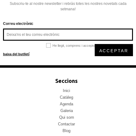
Subscriu-te al nostre newsletter i rebràs totes les nostres novetats cada
setmana!
Correu electrònic
He llegit, comprenc i accepto la
política de privacitat
ACCEPTAR
baixa del butlletí
Seccions
Inici
Catàleg
Agenda
Galeria
Qui som
Contactar
Blog