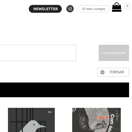
0
El meu compte
cerca avançada
TORNAR