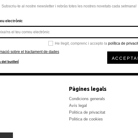
Subscriu-te al nostre newsletter i rebràs totes les nostres novetats cada setmana!
eu electrònic
He llegit, comprenc i accepto la
política de privaci
rmació sobre el tractament de dades
ACCEPTA
 del butlletí
Pàgines legals
Condicions generals
Avís legal
Politica de privacitat
Politica de cookies