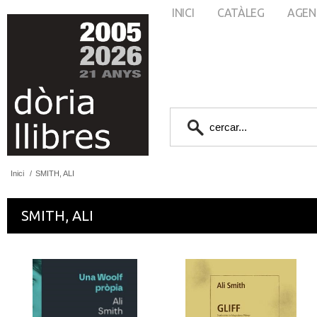
INICI
CATÀLEG
AGEN
Inici
/
SMITH, ALI
SMITH, ALI