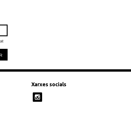
tat
R
Xarxes socials