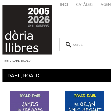
INICI
CATÀLEG
AGEN
Inici
/
DAHL, ROALD
DAHL, ROALD