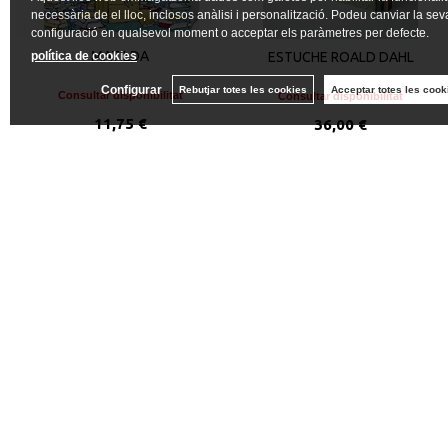
necessària de el lloc, inclosos anàlisi i personalització. Podeu canviar la sev
configuració en qualsevol moment o acceptar els paràmetres per defecte.
MATILDA
ESTUCHE ROALD DAHL
política de cookies
Configurar
Rebutjar totes les cookies
Acceptar totes les cook
Consultar disponibilitat
Consultar disponibilitat
11,75 €
36,00 €
VEURE DETALLS
VEURE DETALLS