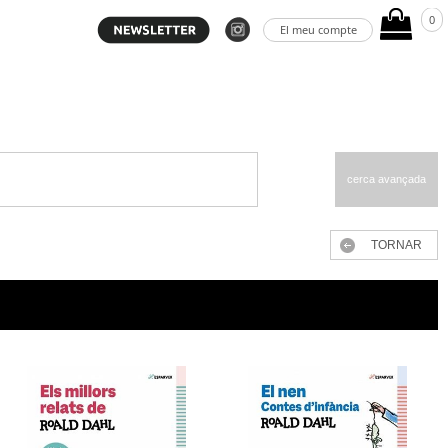
0
El meu compte
cerca avançada
TORNAR