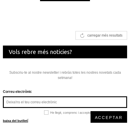
carregar més resultats
Vols rebre més noticies?
Subscriu-te al nostre newsletter i rebràs totes les nostres novetats cada
setmana!
Correu electrònic
He llegit, comprenc i accepto la
política de privacitat
ACCEPTAR
baixa del butlletí