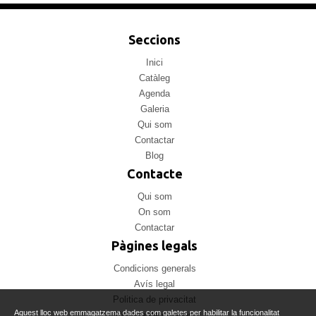
Seccions
Inici
Catàleg
Agenda
Galeria
Qui som
Contactar
Blog
Contacte
Qui som
On som
Contactar
Pàgines legals
Condicions generals
Avís legal
Politica de privacitat
Aquest lloc web emmagatzema dades com galetes per habilitar la funcionalitat
Politica de cookies