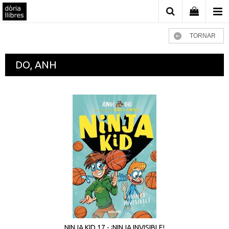
TORNAR
DO, ANH
NINJA KID 17 - ¡NINJA INVISIBLE!