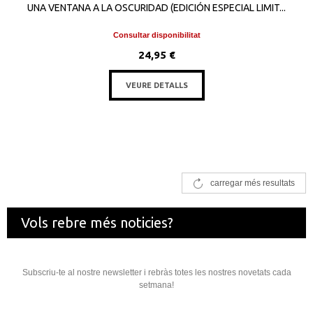
UNA VENTANA A LA OSCURIDAD (EDICIÓN ESPECIAL LIMIT...
Consultar disponibilitat
24,95 €
VEURE DETALLS
carregar més resultats
Vols rebre més noticies?
Subscriu-te al nostre newsletter i rebràs totes les nostres novetats cada
setmana!