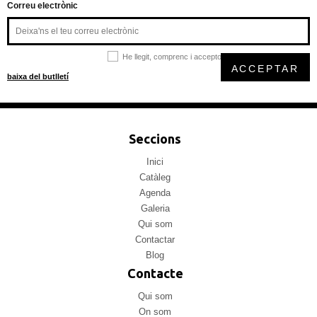
Correu electrònic
He llegit, comprenc i accepto la
política de privacitat
ACCEPTAR
baixa del butlletí
Seccions
Inici
Catàleg
Agenda
Galeria
Qui som
Contactar
Blog
Contacte
Qui som
On som