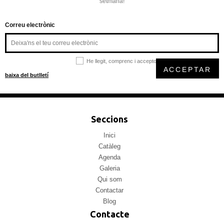
setmana!
Correu electrònic
He llegit, comprenc i accepto la
política de privacitat
ACCEPTAR
baixa del butlletí
Seccions
Inici
Catàleg
Agenda
Galeria
Qui som
Contactar
Blog
Contacte