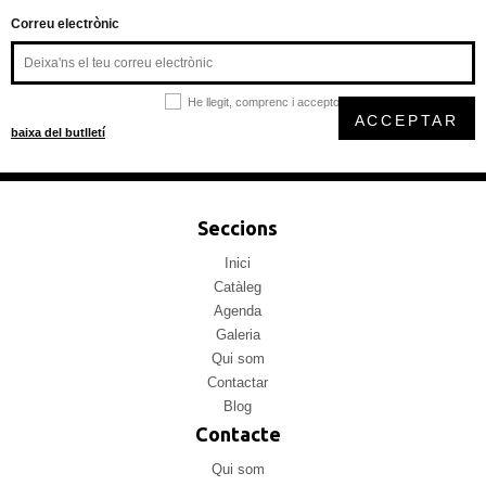
Correu electrònic
He llegit, comprenc i accepto la
política de privacitat
ACCEPTAR
baixa del butlletí
Seccions
Inici
Catàleg
Agenda
Galeria
Qui som
Contactar
Blog
Contacte
Qui som