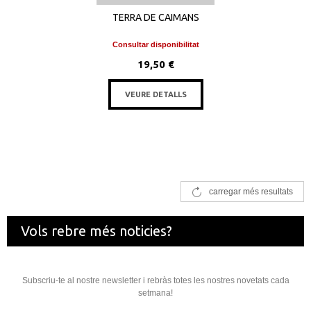
TERRA DE CAIMANS
Consultar disponibilitat
19,50 €
VEURE DETALLS
carregar més resultats
Vols rebre més noticies?
Subscriu-te al nostre newsletter i rebràs totes les nostres novetats cada
setmana!