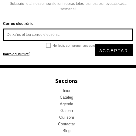
Subscriu-te al nostre newsletter i rebràs totes les nostres novetats cada
setmana!
Correu electrònic
He llegit, comprenc i accepto la
política de privacitat
ACCEPTAR
baixa del butlletí
Seccions
Inici
Catàleg
Agenda
Galeria
Qui som
Contactar
Blog