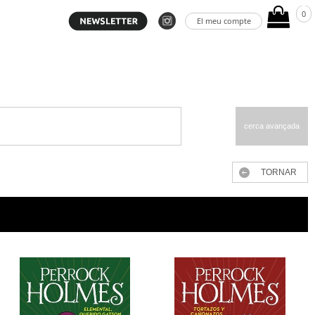
0
El meu compte
cerca avançada
TORNAR