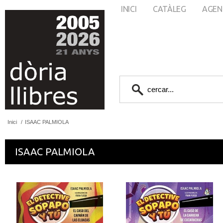
INICI
CATÀLEG
AGEN
Inici
/
ISAAC PALMIOLA
ISAAC PALMIOLA