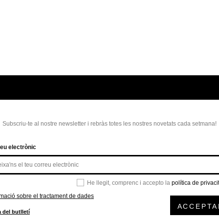
Subscriu-te al nostre newsletter i rebràs totes les nostres novetats cada setmana!
eu electrònic
He llegit, comprenc i accepto la
política de privaci
rmació sobre el tractament de dades
ACCEPTA
 del butlletí