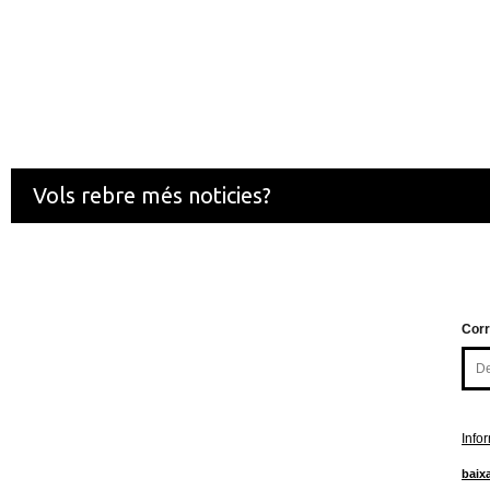
Vols rebre més noticies?
Corr
Info
baixa