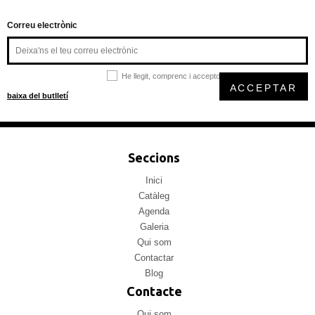
Correu electrònic
He llegit, comprenc i accepto la
política de privacitat
ACCEPTAR
baixa del butlletí
Seccions
Inici
Catàleg
Agenda
Galeria
Qui som
Contactar
Blog
Contacte
Qui som