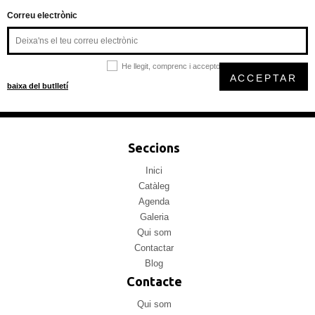
Correu electrònic
He llegit, comprenc i accepto la
política de privacitat
ACCEPTAR
baixa del butlletí
Seccions
Inici
Catàleg
Agenda
Galeria
Qui som
Contactar
Blog
Contacte
Qui som