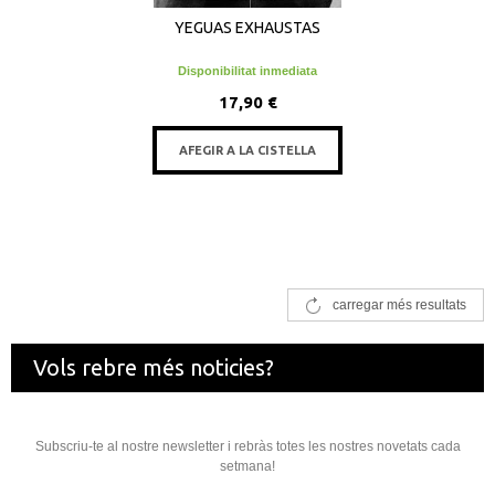
YEGUAS EXHAUSTAS
Disponibilitat inmediata
17,90 €
AFEGIR A LA CISTELLA
carregar més resultats
Vols rebre més noticies?
Subscriu-te al nostre newsletter i rebràs totes les nostres novetats cada
setmana!