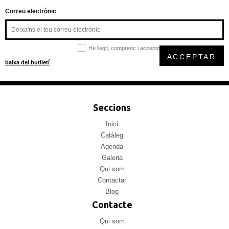
Correu electrònic
He llegit, comprenc i accepto la
política de privacitat
ACCEPTAR
baixa del butlletí
Seccions
Inici
Catàleg
Agenda
Galeria
Qui som
Contactar
Blog
Contacte
Qui som