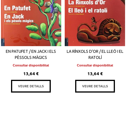
EN PATUFET / EN JACK I ELS
LA RÍNXOLS D'OR / EL LLEÓ I EL
PÈSSOLS MÀGICS
RATOLÍ
Consultar disponibilitat
Consultar disponibilitat
13,64 €
13,64 €
VEURE DETALLS
VEURE DETALLS