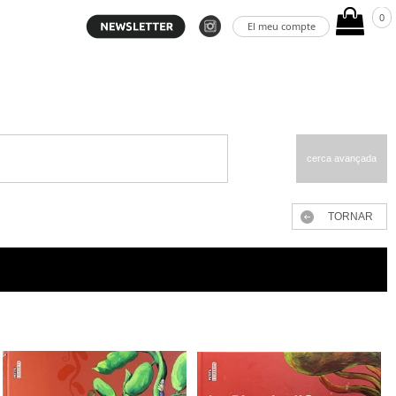
0
El meu compte
cerca avançada
TORNAR