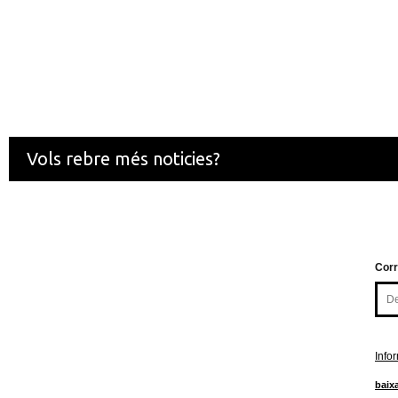
Vols rebre més noticies?
Corr
Info
baixa