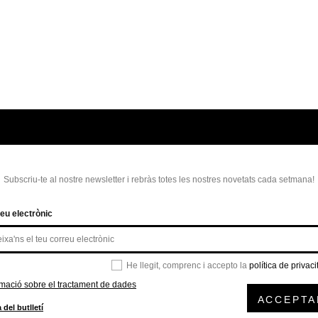
Subscriu-te al nostre newsletter i rebràs totes les nostres novetats cada setmana!
eu electrònic
He llegit, comprenc i accepto la
política de privaci
rmació sobre el tractament de dades
ACCEPTA
 del butlletí