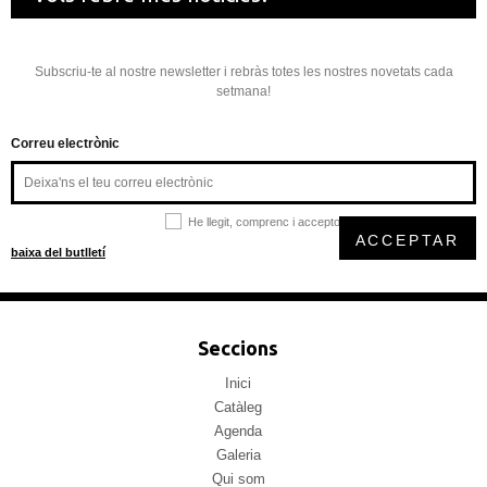
Subscriu-te al nostre newsletter i rebràs totes les nostres novetats cada
setmana!
Correu electrònic
He llegit, comprenc i accepto la
política de privacitat
ACCEPTAR
baixa del butlletí
Seccions
Inici
Catàleg
Agenda
Galeria
Qui som