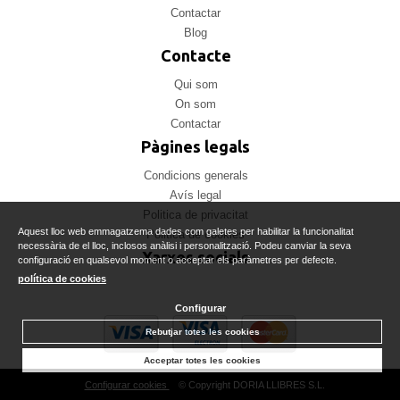
Contactar
Blog
Contacte
Qui som
On som
Contactar
Pàgines legals
Condicions generals
Avís legal
Politica de privacitat
Aquest lloc web emmagatzema dades com galetes per habilitar la funcionalitat
Politica de cookies
necessària de el lloc, inclosos anàlisi i personalització. Podeu canviar la seva
Xarxes socials
configuració en qualsevol moment o acceptar els paràmetres per defecte.
política de cookies
Configurar
Rebutjar totes les cookies
Acceptar totes les cookies
Configurar cookies
© Copyright DORIA LLIBRES S.L.