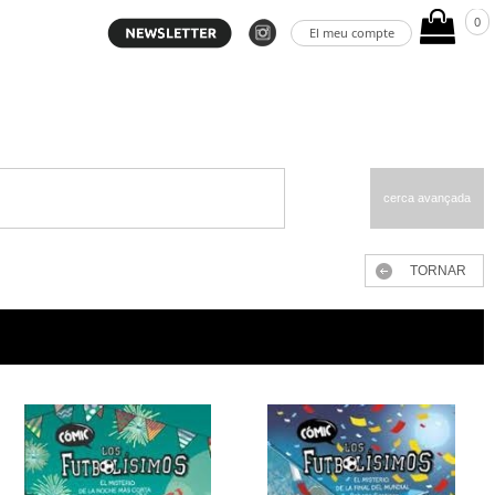
0
El meu compte
cerca avançada
TORNAR