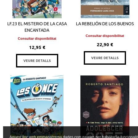
LF.23 EL MISTERIO DE LA CASA
LA REBELIÓN DE LOS BUENOS
ENCANTADA
Consultar disponibilitat
Consultar disponibilitat
22,90 €
12,95 €
VEURE DETALLS
VEURE DETALLS
Aquest lloc web emmagatzema dades com galetes per habilitar la funcionalit