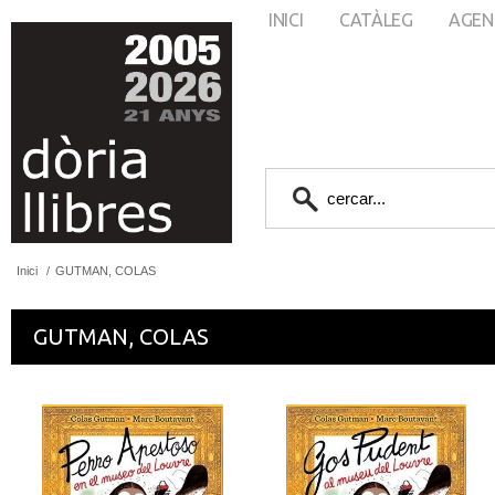
INICI
CATÀLEG
AGEN
Inici
/
GUTMAN, COLAS
GUTMAN, COLAS