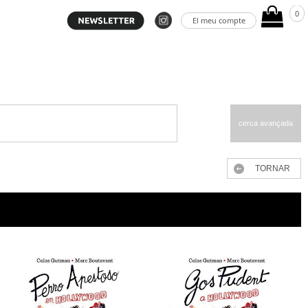
0
El meu compte
cerca avançada
TORNAR