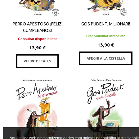
PERRO APESTOSO ¡FELIZ
GOS PUDENT. MILIONARI!
CUMPLEAÑOS!
Disponibilitat inmediata
Consultar disponibilitat
13,90 €
13,90 €
AFEGIR A LA CISTELLA
VEURE DETALLS
Aquest lloc web emmagatzema dades com galetes per habilitar la funcionalit