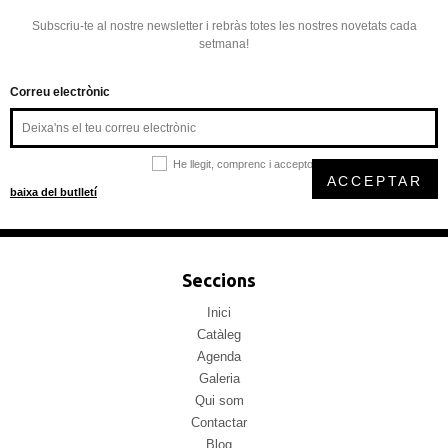
Subscriu-te al nostre newsletter i rebràs totes les nostres novetats cada
setmana!
Correu electrònic
He llegit, comprenc i accepto la
política de privacitat
ACCEPTAR
baixa del butlletí
Seccions
Inici
Catàleg
Agenda
Galeria
Qui som
Contactar
Blog