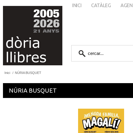
INICI
CATÀLEG
AGEN
Inici
/
NÚRIA BUSQUET
NÚRIA BUSQUET