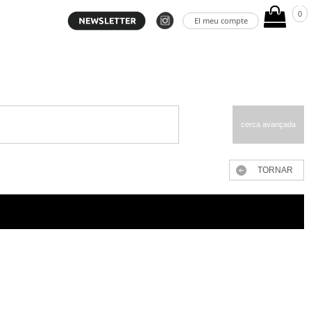
0
El meu compte
cerca avançada
TORNAR