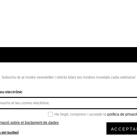
Subscriu-te al nostre newsletter i rebràs totes les nostres novetats cada setmana!
eu electrònic
He llegit, comprenc i accepto la
política de privaci
rmació sobre el tractament de dades
ACCEPTA
 del butlletí