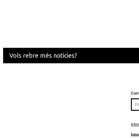
Vols rebre més noticies?
Corr
Info
baixa